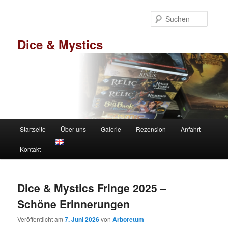
Zum
Zum
primären
sekundären
Suche
Inhalt
Inhalt
springen
springen
Dice & Mystics
Hauptmenü
Startseite
Über uns
Galerie
Rezension
Anfahrt
Kontakt
Dice & Mystics Fringe 2025 –
Schöne Erinnerungen
Veröffentlicht am
7. Juni 2026
von
Arboretum