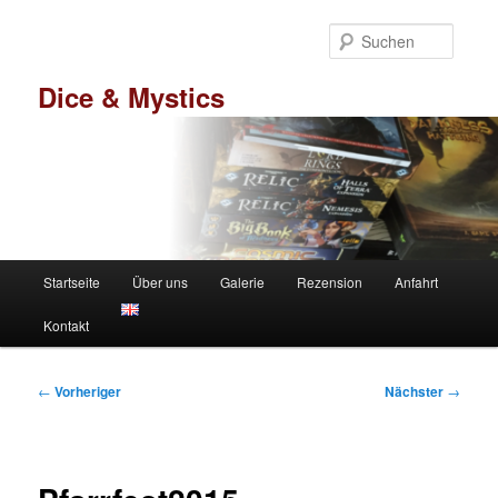
Zum
primären
Suche
Inhalt
springen
Dice & Mystics
Hauptmenü
Startseite
Über uns
Galerie
Rezension
Anfahrt
Kontakt
Beitragsnavigation
←
Vorheriger
Nächster
→