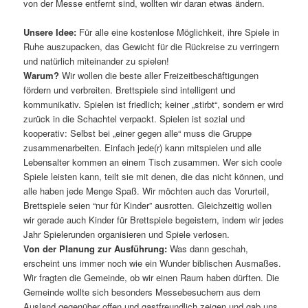
von der Messe entfernt sind, wollten wir daran etwas ändern.
Unsere Idee:
Für alle eine kostenlose Möglichkeit, ihre Spiele in
Ruhe auszupacken, das Gewicht für die Rückreise zu verringern
und natürlich miteinander zu spielen!
Warum?
Wir wollen die beste aller Freizeitbeschäftigungen
fördern und verbreiten. Brettspiele sind intelligent und
kommunikativ. Spielen ist friedlich; keiner „stirbt“, sondern er wird
zurück in die Schachtel verpackt. Spielen ist sozial und
kooperativ: Selbst bei „einer gegen alle“ muss die Gruppe
zusammenarbeiten. Einfach jede(r) kann mitspielen und alle
Lebensalter kommen an einem Tisch zusammen. Wer sich coole
Spiele leisten kann, teilt sie mit denen, die das nicht können, und
alle haben jede Menge Spaß. Wir möchten auch das Vorurteil,
Brettspiele seien “nur für Kinder” ausrotten. Gleichzeitig wollen
wir gerade auch Kinder für Brettspiele begeistern, indem wir jedes
Jahr Spielerunden organisieren und Spiele verlosen.
Von der Planung zur Ausführung:
Was dann geschah,
erscheint uns immer noch wie ein Wunder biblischen Ausmaßes.
Wir fragten die Gemeinde, ob wir einen Raum haben dürften. Die
Gemeinde wollte sich besonders Messebesuchern aus dem
Ausland gegenüber offen und gastfreundlich zeigen und gab uns