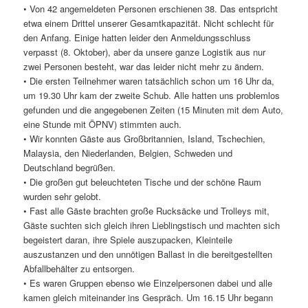
• Von 42 angemeldeten Personen erschienen 38. Das entspricht
etwa einem Drittel unserer Gesamtkapazität. Nicht schlecht für
den Anfang. Einige hatten leider den Anmeldungsschluss
verpasst (8. Oktober), aber da unsere ganze Logistik aus nur
zwei Personen besteht, war das leider nicht mehr zu ändern.
• Die ersten Teilnehmer waren tatsächlich schon um 16 Uhr da,
um 19.30 Uhr kam der zweite Schub. Alle hatten uns problemlos
gefunden und die angegebenen Zeiten (15 Minuten mit dem Auto,
eine Stunde mit ÖPNV) stimmten auch.
• Wir konnten Gäste aus Großbritannien, Island, Tschechien,
Malaysia, den Niederlanden, Belgien, Schweden und
Deutschland begrüßen.
• Die großen gut beleuchteten Tische und der schöne Raum
wurden sehr gelobt.
• Fast alle Gäste brachten große Rucksäcke und Trolleys mit,
Gäste suchten sich gleich ihren Lieblingstisch und machten sich
begeistert daran, ihre Spiele auszupacken, Kleinteile
auszustanzen und den unnötigen Ballast in die bereitgestellten
Abfallbehälter zu entsorgen.
• Es waren Gruppen ebenso wie Einzelpersonen dabei und alle
kamen gleich miteinander ins Gespräch. Um 16.15 Uhr begann