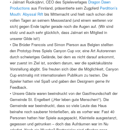
• Jalmari Ruokojärvi, CEO des Spieleverlages
Dragon Dawn
Productions
aus Finnland, präsentierte sein Zugpferd
Perdition’s
Mouth: Abyssal Rift
bis Mitternacht und hielt nach schon drei
vollen Tagen an seinem Messestand (und einem weiteren vor
sich) gegen Ende tapfer gerade noch die Augen auf. (Wir sind
stolz und auch sehr glücklich, dass Jalmari ein Mitglied in
unserer Gilde ist!)
• Die Brüder Francois und Simon Pierson aus Belgien stellten
den Prototyp ihres Spiels Canyon Cup vor, eine Art Autorennen
durch schwieriges Gelände, bei dem es nicht darauf ankommt,
wer zuerst im Ziel ist, sondern darum, wer die spektakulärste
Vorstellung abgibt. Sie freuten sich über die Möglichkeit, Canyon
Cup erstmalig mit internationalem Publikum zu testen. Die
Spieler hatten viel Spaß und gaben den Designern gerne ihr
Feedback.
• Unsere Gäste waren beeindruckt von der Gastfreundschaft der
Gemeinde St. Engelbert („Hier leben gute Menschen!“). Die
Gemeinde war beeindruckt, dass so viele Leute das Haus
beinahe noch sauberer hinterließen, als es vorher war. Fast 40
Personen hatten hier Spiele ausgepackt, Kleinteile ausgestanzt,
gegessen und getrunken – doch das Aufräumen war im Nu
erledigt. Noch ein Wunder? Brettspieler sind offenbar ganz