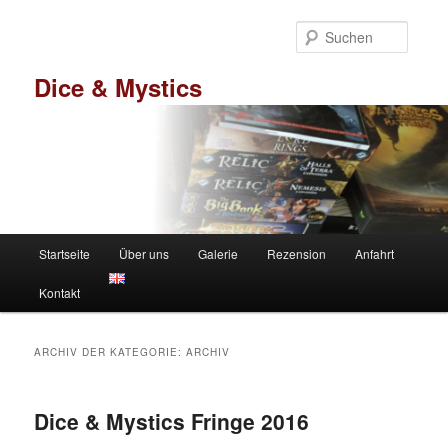
Zum
Zum
primären
sekundären
Suche
Inhalt
Inhalt
springen
springen
Dice & Mystics
Hauptmenü
Startseite
Über uns
Galerie
Rezension
Anfahrt
Kontakt
ARCHIV DER KATEGORIE:
ARCHIV
Dice & Mystics Fringe 2016